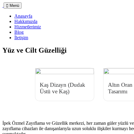
Menü
Anasayfa
Hakkımızda
Hizmetlerimiz
Blog
İletişim
Yüz ve Cilt Güzelliği
Kaş Dizayn (Dudak
Altın Oran
Üstü ve Kaş)
Tasarımı
İpek Özmel Zayıflama ve Güzellik merkezi, her zaman güler yüzlü ve al
zayıflama cihazları ile danışanlarıyla uzun soluklu ilişkiler kurmayı 
sunmaktadır.